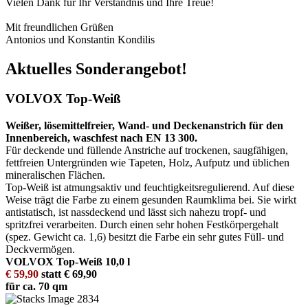
Vielen Dank für Ihr Verständnis und Ihre Treue!
Mit freundlichen Grüßen
Antonios und Konstantin Kondilis
Aktuelles Sonderangebot!
VOLVOX Top-Weiß
Weißer, lösemittelfreier, Wand- und Deckenanstrich für den
Innenbereich, waschfest nach EN 13 300.
Für deckende und füllende Anstriche auf trockenen, saugfähigen,
fettfreien Untergründen wie Tapeten, Holz, Aufputz und üblichen
mineralischen Flächen.
Top-Weiß ist atmungsaktiv und feuchtigkeitsregulierend. Auf diese
Weise trägt die Farbe zu einem gesunden Raumklima bei. Sie wirkt
antistatisch, ist nassdeckend und lässt sich nahezu tropf- und
spritzfrei verarbeiten. Durch einen sehr hohen Festkörpergehalt
(spez. Gewicht ca. 1,6) besitzt die Farbe ein sehr gutes Füll- und
Deckvermögen.
VOLVOX Top-Weiß 10,0 l
€ 59,90
statt € 69,90
für ca. 70 qm