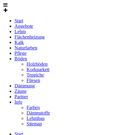
Start
Angebote
Lehm
Flächenheizung
Kalk
Naturfarben
Pflege
Böden
Holzböden
Korkparkett
Teppiche
Fliesen
Dämmung
Zäune
Partner
Info
Farben
Dämmstoffe
Lehmbau
Sitemap
Start